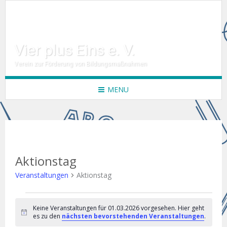
Vier plus Eins e. V.
Verein zur Förderung von Bildungsmaßnahmen
MENU
Aktionstag
Veranstaltungen
Aktionstag
Veranstaltungen
Keine Veranstaltungen für 01.03.2026 vorgesehen. Hier geht
für
Hinweis
es zu den
nächsten bevorstehenden Veranstaltungen
.